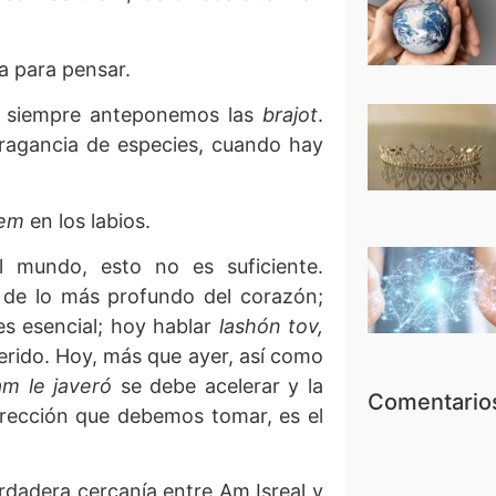
a para pensar.
os, siempre anteponemos las
brajot
.
ragancia de especies, cuando hay
hem
en los labios.
l mundo, esto no es suficiente.
r de lo más profundo del corazón;
es esencial; hoy hablar
lashón tov,
uerido. Hoy, más que ayer, así como
m le javeró
se debe acelerar y la
Comentarios
irección que debemos tomar, es el
rdadera cercanía entre Am Isreal y