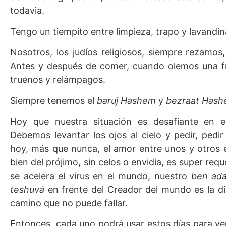
todavia.
Tengo un tiempito entre limpieza, trapo y lavandin
Nosotros, los judíos religiosos, siempre rezam
Antes y después de comer, cuando olemos una f
truenos y relámpagos.
Siempre tenemos el
baruj Hashem
y
bezraat Has
Hoy que nuestra situación es desafiante en e
Debemos levantar los ojos al cielo y pedir, pedi
hoy, más que nunca, el amor entre unos y otros 
bien del prójimo, sin celos o envidia, es super req
se acelera el virus en el mundo, nuestro
ben ada
teshuvá
en frente del Creador del mundo es la d
camino que no puede fallar.
Entonces, cada uno podrá usar estos días para ve