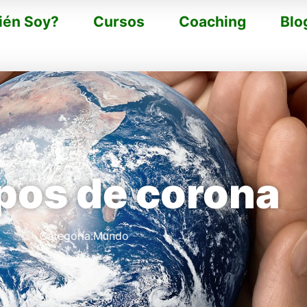
ién Soy?
Cursos
Coaching
Blo
pos de corona
Categoría:
Mundo